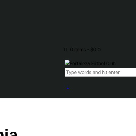
0 items
-
$0
0
nia