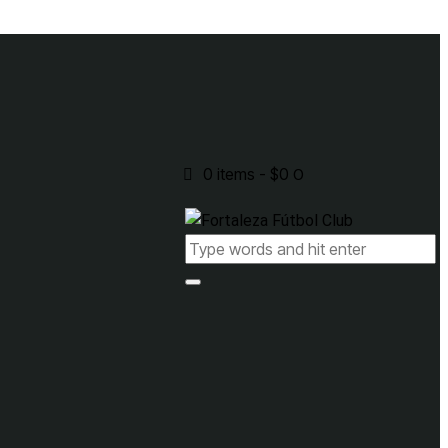
0 items
-
$0
0