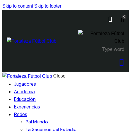
Skip to content
Skip to footer
0
Close
Jugadores
Academia
Educación
Experiencias
Redes
Pal Mundo
La Sacamos del Estadio