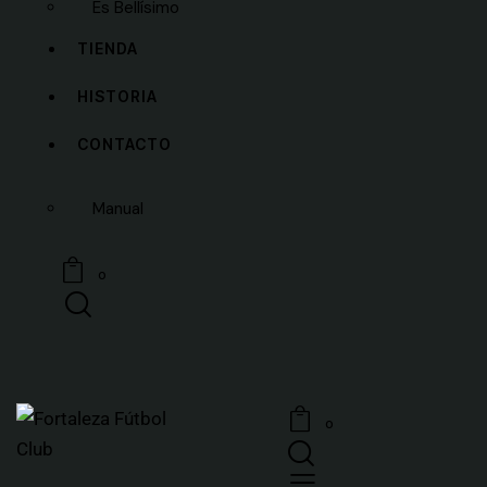
Es Bellísimo
TIENDA
HISTORIA
CONTACTO
Manual
0
0