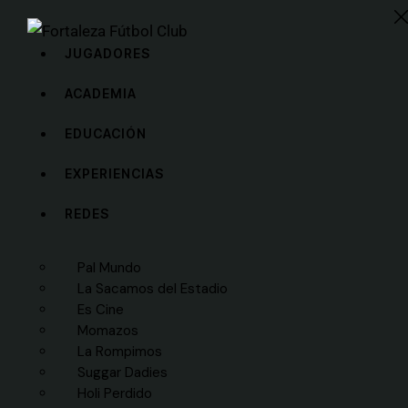
JUGADORES
ACADEMIA
EDUCACIÓN
EXPERIENCIAS
REDES
Pal Mundo
La Sacamos del Estadio
Es Cine
Momazos
La Rompimos
Suggar Dadies
Holi Perdido