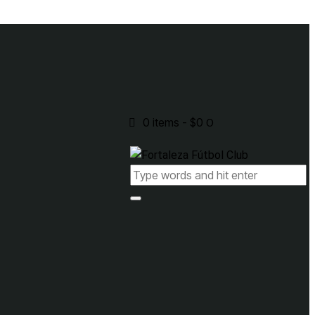
0 items
-
$0
0