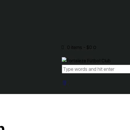
0 items
-
$0
0
n