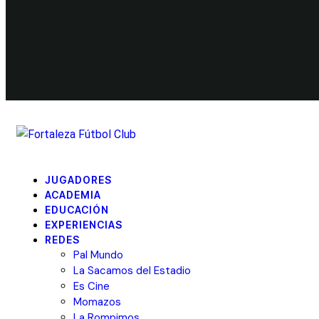
JUGADORES
ACADEMIA
EDUCACIÓN
EXPERIENCIAS
REDES
Pal Mundo
La Sacamos del Estadio
Es Cine
Momazos
La Rompimos