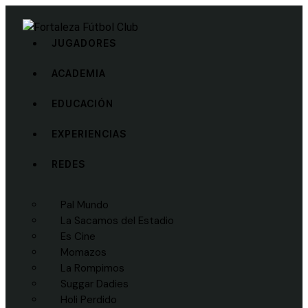
JUGADORES
ACADEMIA
EDUCACIÓN
EXPERIENCIAS
REDES
Pal Mundo
La Sacamos del Estadio
Es Cine
Momazos
La Rompimos
Suggar Dadies
Holi Perdido