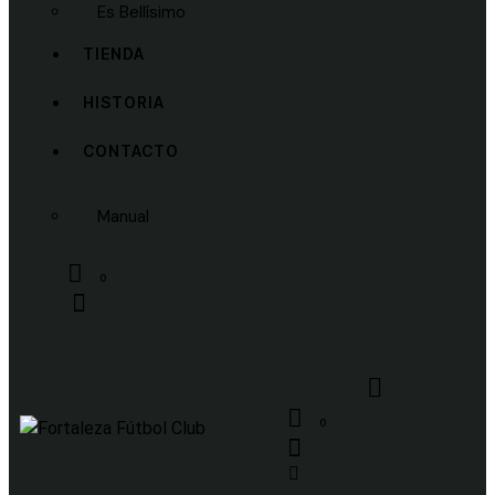
Es Bellísimo
TIENDA
HISTORIA
CONTACTO
Manual
0
0