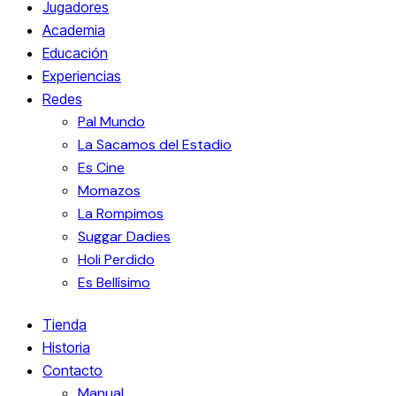
Jugadores
Academia
Educación
Experiencias
Redes
Pal Mundo
La Sacamos del Estadio
Es Cine
Momazos
La Rompimos
Suggar Dadies
Holi Perdido
Es Bellísimo
Tienda
Historia
Contacto
Manual