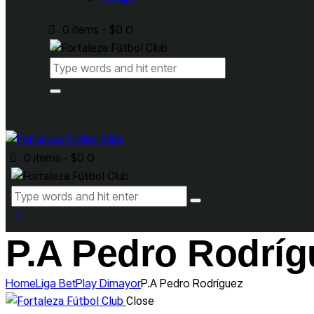
0 items
-
$0
0
0 items
-
$0
0
P.A Pedro Rodríg
Home
Liga BetPlay Dimayor
P.A Pedro Rodríguez
Close