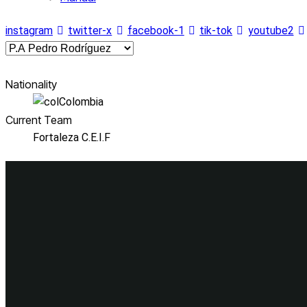
instagram
twitter-x
facebook-1
tik-tok
youtube2
Nationality
Colombia
Current Team
Fortaleza C.E.I.F