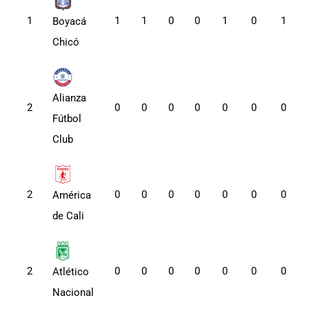
1
1
1
0
0
1
0
1
Boyacá
Chicó
Alianza
2
0
0
0
0
0
0
0
Fútbol
Club
2
0
0
0
0
0
0
0
América
de Cali
2
0
0
0
0
0
0
0
Atlético
Nacional