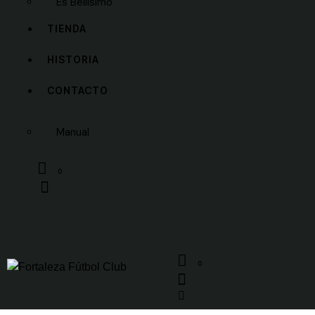
Es Bellísimo
TIENDA
HISTORIA
CONTACTO
Manual
0
0