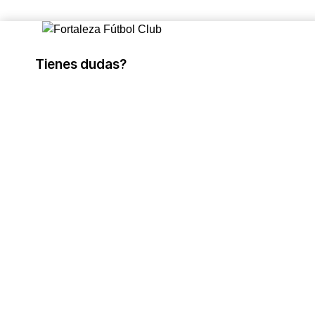
Tienes dudas?
Escríbenos aquí
¡Comunícate con nosotros!
Contáctanos
Quieres verte bien melo?
Visita nuestra tienda