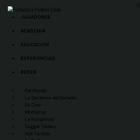
JUGADORES
ACADEMIA
EDUCACIÓN
EXPERIENCIAS
REDES
Pal Mundo
La Sacamos del Estadio
Es Cine
Momazos
La Rompimos
Suggar Dadies
Holi Perdido