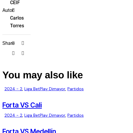
CEIF
Autor
Carlos
Torres
Share
You may also like
2024 - 2
,
Liga BetPlay Dimayor
,
Partidos
Forta VS Cali
2024 - 2
,
Liga BetPlay Dimayor
,
Partidos
Forta VS Medellín