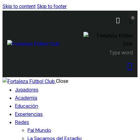
Skip to content
Skip to footer
0
Close
Jugadores
Academia
Educación
Experiencias
Redes
Pal Mundo
La Sacamos del Estadio