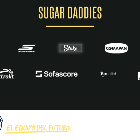
SUGAR DADDIES