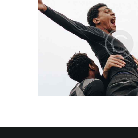
he score
icket