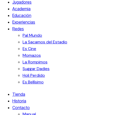
Jugadores
Academia
Educación
Experiencias
Redes
Pal Mundo
La Sacamos del Estadio
Es Cine
Momazos
La Rompimos
Suggar Dadies
Holi Perdido
Es Bellísimo
Tienda
Historia
Contacto
Manual