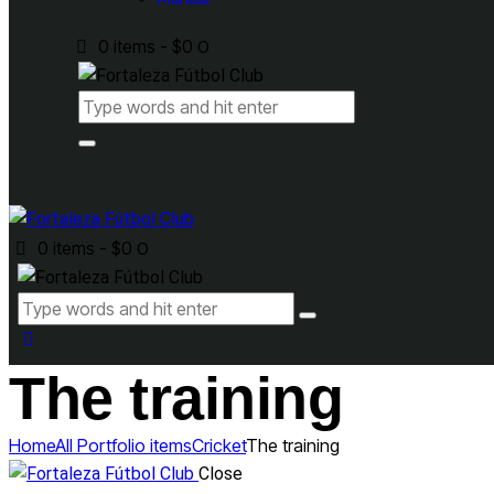
0 items
-
$0
0
0 items
-
$0
0
The training
Home
All Portfolio items
Cricket
The training
Close