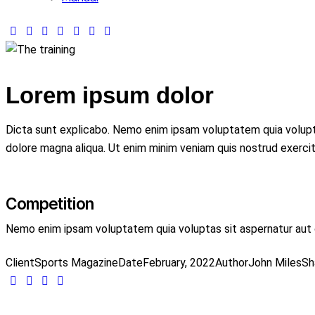
instagram
twitter-
facebook-
tik-
youtube2
linkedin
whatsapp
x
1
tok
Lorem ipsum dolor
Dicta sunt explicabo. Nemo enim ipsam voluptatem quia voluptas 
dolore magna aliqua. Ut enim minim veniam quis nostrud exerci
Competition
Nemo enim ipsam voluptatem quia voluptas sit aspernatur aut od
Client
Sports Magazine
Date
February, 2022
Author
John Miles
Sh
Twitter-
Facebook
Share-
Copy
new
email
URL