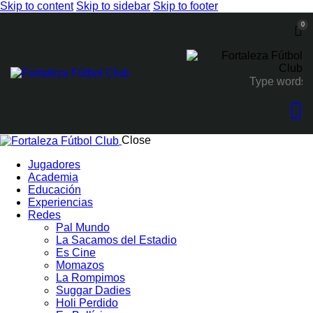
Skip to content
Skip to sidebar
Skip to footer
0
Close
Jugadores
Academia
Educación
Experiencias
Redes
Pal Mundo
La Sacamos del Estadio
Es Cine
Momazos
La Rompimos
Suggar Dadies
Holi Perdido