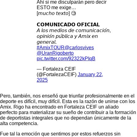
Ahí si me disculparán pero decir
ESTO me exige…
[𝘮𝘶𝘤𝘩𝘰 𝘵𝘦𝘹𝘵𝘰] 🧐
𝗖𝗢𝗠𝗨𝗡𝗜𝗖𝗔𝗗𝗢 𝗢𝗙𝗜𝗖𝗜𝗔𝗟
𝘈 𝘭𝘰𝘴 𝘮𝘦𝘥𝘪𝘰𝘴 𝘥𝘦 𝘤𝘰𝘮𝘶𝘯𝘪𝘤𝘢𝘤𝘪𝘰́𝘯,
𝘰𝘱𝘪𝘯𝘪𝘰́𝘯 𝘱𝘶́𝘣𝘭𝘪𝘤𝘢 𝘺 𝘈𝘮𝘪𝘹 𝘦𝘯
𝘨𝘦𝘯𝘦𝘳𝘢𝘭.
#AmixTOUR
@carlosvives
@UranRigoberto
pic.twitter.com/92322kPIqB
— Fortaleza CEIF
(@FortalezaCEIF)
January 22,
2025
Pero, también, nos enseñó que triunfar profesionalmente en el
deporte es difícil, muy difícil. Esta es la razón de unirse con los
Amix. Rigo ha encontrado en Fortaleza CEIF un aliado
perfecto para materializar su sueño de contribuir a la formación
de deportistas integrales que no dependan únicamente de la
alta competencia.
Fue tal la emoción que sentimos por estos refuerzos sin