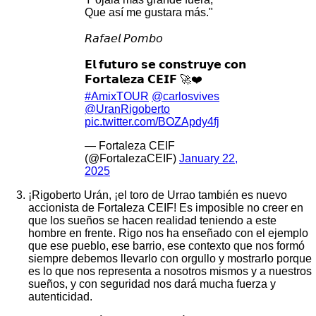
Que así me gustara más."
𝘙𝘢𝘧𝘢𝘦𝘭 𝘗𝘰𝘮𝘣𝘰
𝗘𝗹 𝗳𝘂𝘁𝘂𝗿𝗼 𝘀𝗲 𝗰𝗼𝗻𝘀𝘁𝗿𝘂𝘆𝗲 𝗰𝗼𝗻
𝗙𝗼𝗿𝘁𝗮𝗹𝗲𝘇𝗮 𝗖𝗘𝗜𝗙 🚀❤️
#AmixTOUR
@carlosvives
@UranRigoberto
pic.twitter.com/BOZApdy4fj
— Fortaleza CEIF
(@FortalezaCEIF)
January 22,
2025
¡Rigoberto Urán, ¡el toro de Urrao también es nuevo
accionista de Fortaleza CEIF! Es imposible no creer en
que los sueños se hacen realidad teniendo a este
hombre en frente. Rigo nos ha enseñado con el ejemplo
que ese pueblo, ese barrio, ese contexto que nos formó
siempre debemos llevarlo con orgullo y mostrarlo porque
es lo que nos representa a nosotros mismos y a nuestros
sueños, y con seguridad nos dará mucha fuerza y
autenticidad.