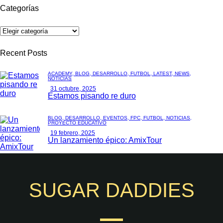
Categorías
Recent Posts
ACADEMY,
BLOG,
DESARROLLO,
FÚTBOL,
LATEST,
NEWS,
NOTICIAS
31 octubre, 2025
Estamos pisando re duro
BLOG,
DESARROLLO,
EVENTOS,
FPC,
FÚTBOL,
NOTICIAS,
PROYECTO EDUCATIVO
19 febrero, 2025
Un lanzamiento épico: AmixTour
SUGAR DADDIES