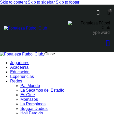
Skip to content
Skip to sidebar
Skip to footer
0
Close
Jugadores
Academia
Educación
Experiencias
Redes
Pal Mundo
La Sacamos del Estadio
Es Cine
Momazos
La Rompimos
Suggar Dadies
Holi Perdido