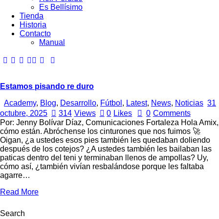
Es Bellísimo
Tienda
Historia
Contacto
Manual
Estamos pisando re duro
Academy
,
Blog
,
Desarrollo
,
Fútbol
,
Latest
,
News
,
Noticias
31
octubre, 2025
314
Views
0
Likes
0
Comments
Por: Jenny Bolívar Díaz, Comunicaciones Fortaleza Hola Amix,
cómo están. Abróchense los cinturones que nos fuimos 🚀
Oigan, ¿a ustedes esos pies también les quedaban doliendo
después de los cotejos? ¿A ustedes también les bailaban las
paticas dentro del teni y terminaban llenos de ampollas? Uy,
cómo así, ¿también vivían resbalándose porque les faltaba
agarre…
Read More
Search