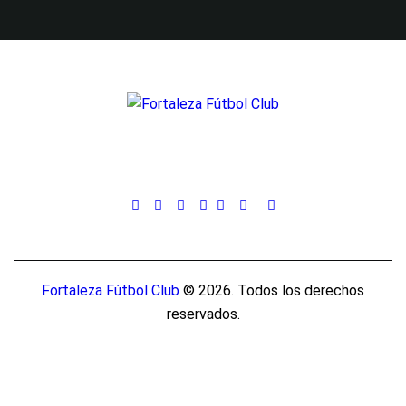
s
a
y
v
i
s
t
a
Fortaleza Fútbol Club
© 2026. Todos los derechos
reservados.
s
d