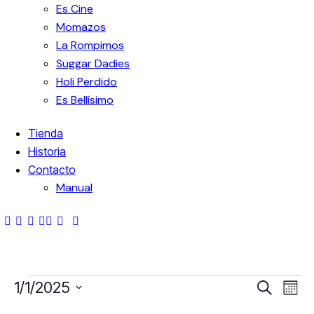
Es Cine
Momazos
La Rompimos
Suggar Dadies
Holi Perdido
Es Bellísimo
Tienda
Historia
Contacto
Manual
N
N
1/1/2025
B
M
u
e
S
s