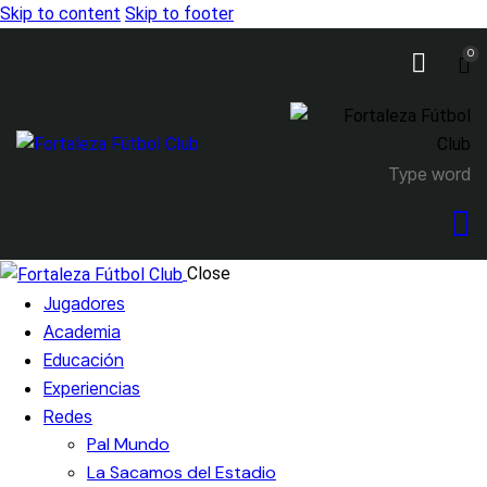
Skip to content
Skip to footer
0
Close
Jugadores
Academia
Educación
Experiencias
Redes
Pal Mundo
La Sacamos del Estadio