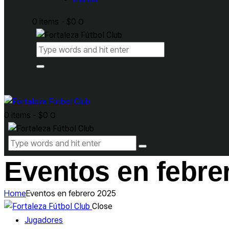
0 items
-
$0
0
0 items
-
$0
0
Eventos en febre
Home
Eventos en febrero 2025
Close
Jugadores