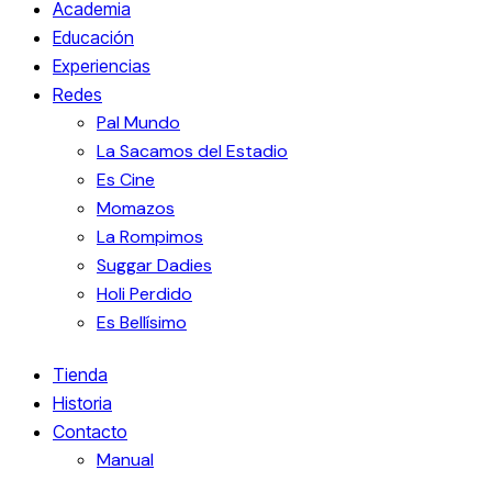
Academia
Educación
Experiencias
Redes
Pal Mundo
La Sacamos del Estadio
Es Cine
Momazos
La Rompimos
Suggar Dadies
Holi Perdido
Es Bellísimo
Tienda
Historia
Contacto
Manual