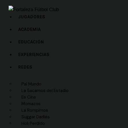
JUGADORES
ACADEMIA
EDUCACIÓN
EXPERIENCIAS
REDES
Pal Mundo
La Sacamos del Estadio
Es Cine
Momazos
La Rompimos
Suggar Dadies
Holi Perdido