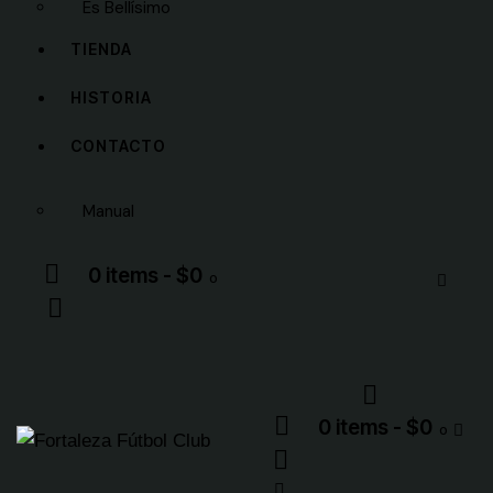
Es Bellísimo
TIENDA
HISTORIA
CONTACTO
Manual
0 items
-
$0
0
0 items
-
$0
0